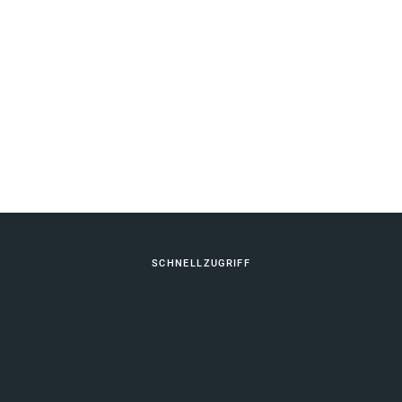
Fußbereich
SCHNELLZUGRIFF
Berufliche Bildung
Vernetzung Schulische Bildung
KONTAKT