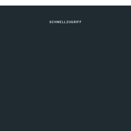
Fußbereich
SCHNELLZUGRIFF
Berufliche Bildung
Vernetzung Schulische Bildung
KONTAKT
Ihr Kontakt zu uns
SERVICE
Impressum
Datenschutz
Leichte Sprache